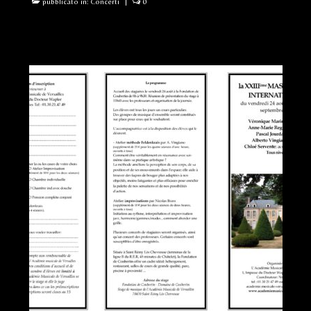
pubblicato in:
Concerti
|
0