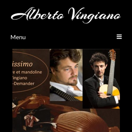
Menu
Homepage
Biografia
Audio
Lavori ed Altri Progetti
Arrangiamenti e trascrizioni
Nuove composizioni
Duo Vingiano Garac