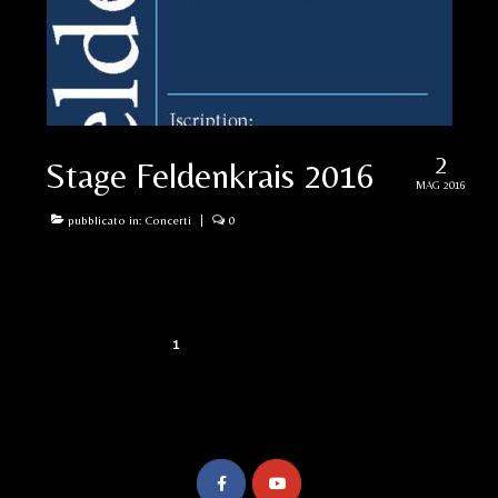
2
Stage Feldenkrais 2016
MAG 2016
pubblicato in:
Concerti
|
0
Navigazione
1
2
3
»
articoli