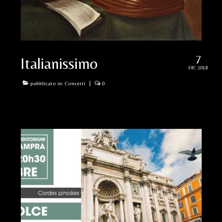
Feldenkrais
Concerti
Press Kit
7
Italianissimo
DIC 2018
Contatti
pubblicato in:
Concerti
|
0