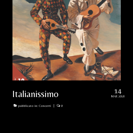
14
Italianissimo
MAR 2018
pubblicato in:
Concerti
|
0