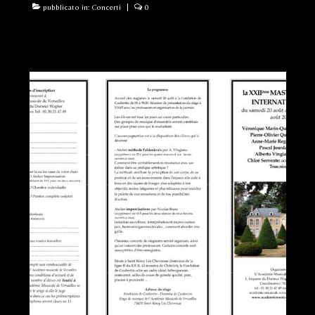
pubblicato in:
Concerti
|
0